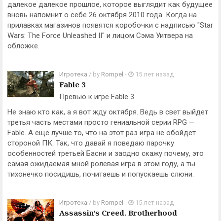
далекое далекое прошлое, которое выглядит как будущее
вновь напомнит о себе 26 октября 2010 года. Когда на
прилавках магазинов появятся коробочки с надписью "Star
Wars: The Force Unleashed II" и лицом Сэма Уитвера на
обложке.
Игротека
/ by
Rompel
-
15 лет назад
Fable 3
Превью к игре Fable 3
Не знаю кто как, а я вот жду октября. Ведь в свет выйдет
третья часть местами просто гениальной серии RPG —
Fable. А еще лучше то, что на этот раз игра не обойдет
стороной ПК. Так, что давай я поведаю парочку
особенностей третьей Басни и заодно скажу почему, это
самая ожидаемая мной ролевая игра в этом году, а ты
тихонечко посидишь, почитаешь и попускаешь слюни.
Игротека
/ by
Rompel
-
15 лет назад
Assassin's Creed. Brotherhood