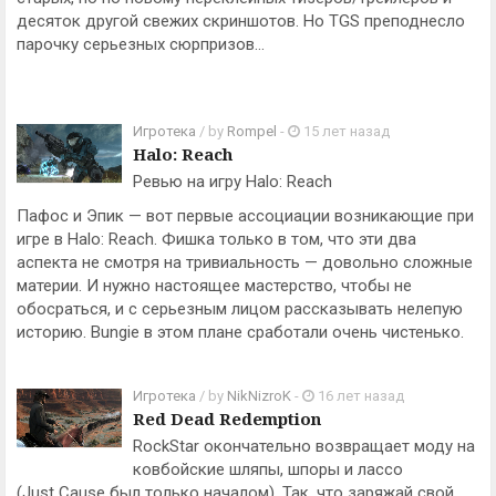
десяток другой свежих скриншотов. Но TGS преподнесло
парочку серьезных сюрпризов...
Игротека
/ by
Rompel
-
15 лет назад
Halo: Reach
Ревью на игру Halo: Reach
Пафос и Эпик — вот первые ассоциации возникающие при
игре в Halo: Reach. Фишка только в том, что эти два
аспекта не смотря на тривиальность — довольно сложные
материи. И нужно настоящее мастерство, чтобы не
обосраться, и с серьезным лицом рассказывать нелепую
историю. Bungie в этом плане сработали очень чистенько.
Игротека
/ by
NikNizroK
-
16 лет назад
Red Dead Redemption
RockStar окончательно возвращает моду на
ковбойские шляпы, шпоры и лассо
(Just Cause был только началом). Так, что заряжай свой