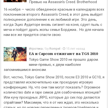
Превью на Assassin's Creed. Brotherhood
16 ноября — число обведенное красным в календарях всех
поклонников второго Assassin's Creed, в этот день выйдет
полноценное дополнение к их любимой игре. Это день,
когда Эцио Аудиторе вновь сиганет на коня, сдует пыль с
меча и пойдет драть жопы семье Борджиа... Но для начала
нам все же придется спасти свою.
Игротека
/ by
Rompel
-
15 лет назад
EA и Capcom отжигают на TGS 2010
Tokyo Game Show 2010 не прошло даром.
мини-превью, к двум наиболее
запомнившимся анонсам.
Вот, честно, Tokyo Game Show 2010, после E3 2010 и GC10, я
представлял исключительно как проходную игровую
конференцию. Ну, что они там могут показать? Огромное
количество date и rape симов для озабоченных японцев?
Или кучу проходных JRPG, которые до сих пор делаются
спрайтами? Максимум, что я от них ждал, это несколько
старых, но по новому переклеиных тизеров/трейлеров и