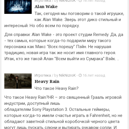
Игротека
/ by
NikNizroK
-
16 лет назад
Alan Wake
Так, сегодня мы поговорим о такой игрушке,
как Alan Wake. Зверь этот дико стильный и
интересный. Но обо всем по порядку.
Для справки: Alan Wake - это проект студии Remedy. Да, да
- тех самых, которые когда-то подарили миру такого
персонажа как Макс "Всех порешу" Пэйн. Не нарушая
традицию, новая игра так же носит имя главного героя.
Итак, кто же такой Алан "Всем выйти из Сумрака" Вэйк. ..
Игротека
/ by
NikNizroK
-
16 лет назад
Heavy Rain
Что такое Heavy Rain?
Что такое Heavy Rain?HR – это священный Грааль игровой
индустрии, доступный лишь
обладателям Sony Playstation 3. Остальные геймеры,
которые когда-то имели счастье играть в Fahrenheit, но не
обладают заветной стильной коробочкой черного цвета
могут лишь пускать слюни и вытирать рукавом сопли. И