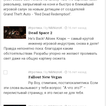
револьвер, запрыгивай на коня и быстро в ближайший
игровой салун за новым детищем от создателей
Grand Theft Auto - “Red Dead Redemption”.
Игротека
/ by
NikNizroK
-
16 лет назад
Dead Space 2
He's Back! Айзек Кларк — самый крутой
инженер игровой индустрии, снова в деле!
Правда непонятно пока: благодаря каким
обстоятельствам. Разрабы упорно не желают проливать
свет даже на общую картину сюжета.
Игротека
/ by
NikNizroK
-
16 лет назад
Fallout New Vegas
Pip Boy, стимпанк, постапокалиптика. Если
эти слова вызывают у тебя вопрос: “А что это?” –
перелистывай страницу, я это писал не для тебя.