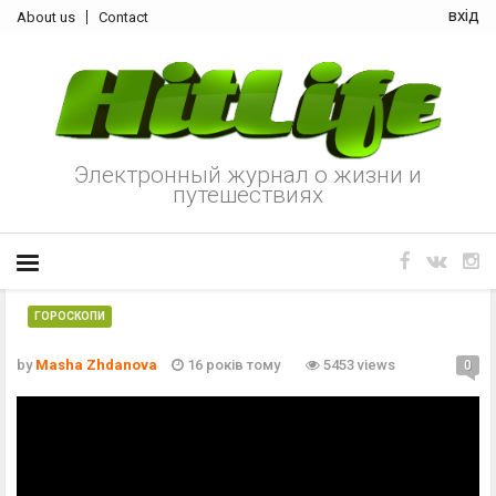
вхід
About us
Contact
Электронный журнал о жизни и
путешествиях
ГОРОСКОПИ
by
Masha Zhdanova
16 років тому
5453 views
0