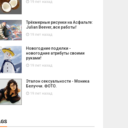
19 лет назад
Трёхмерные рисунки на Асфальте:
Julian Beever, все работы!
19 лет назад
Новогодние поделки -
новогодние атрибуты своими
руками!
19 лет назад
Эталон сексуальности - Моника
Белуччи. ФОТО.
19 лет назад
AGS