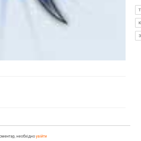
T
К
З
оментар, необхідно
увійти