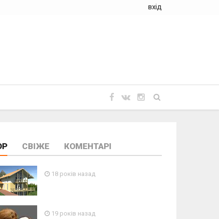
вхід
OP
СВІЖЕ
КОМЕНТАРІ
18 років назад
19 років назад