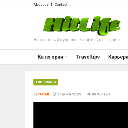
About us
Contact
Электронный журнал о жизни и путешествиях
Категории
Traveltips
Карьер
ГОРОСКОПИ
by
Natali
17 років тому
8876 views