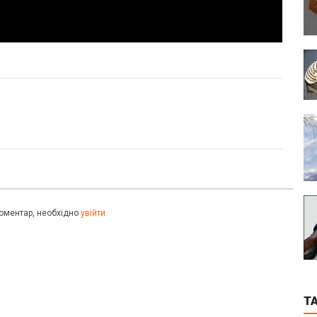
оментар, необхідно
увійти
T