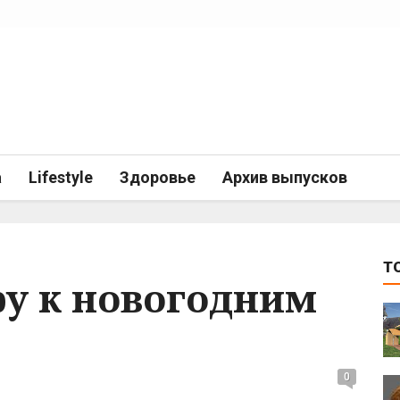
а
Lifestyle
Здоровье
Архив выпусков
T
у к новогодним
0