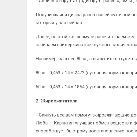
- Свой вес в фунтах (один фунт равен 0,453 кг
Получившаяся цифра равна вашей суточной но
который у вас сейчас.
Далее, по этой же формуле рассчитываем жела
начинаем придерживаться нужного количества
Например, ваш вес 80 кг, а вы хотите похудеть д
80 кг : 0,453 х 14 = 2472 (суточная норма кал
60 кг : 0,453 х 14 = 1854 (суточная норма кал
2. Жиросжигатели
- Скинуть вес вам помогут жиросжигающие доб
Люба. – Карнитин улучшает обмен веществ и ф
способствует быстрому восстановлению после