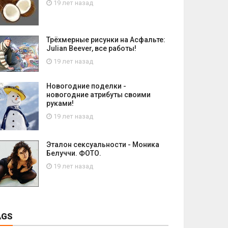
19 лет назад
Трёхмерные рисунки на Асфальте:
Julian Beever, все работы!
19 лет назад
Новогодние поделки -
новогодние атрибуты своими
руками!
19 лет назад
Эталон сексуальности - Моника
Белуччи. ФОТО.
19 лет назад
AGS