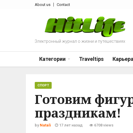
About us
Contact
Электронный журнал о жизни и путешествиях
Категории
Traveltips
Карьер
CПОРТ
Готовим фигур
праздникам!
by
Natali
17 лет назад
6708 views