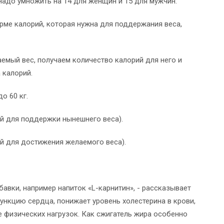
) надо умножить на 14 для женщин и 15 для мужчин.
рме калорий, которая нужна для поддержания веса,
емый вес, получаем количество калорий для него и
 калорий.
о 60 кг.
орий для поддержки нынешнего веса).
орий для достижения желаемого веса).
авки, например напиток «L-карнитин», - рассказывает
ункцию сердца, понижает уровень холестерина в крови,
 физических нагрузок. Как сжигатель жира особенно