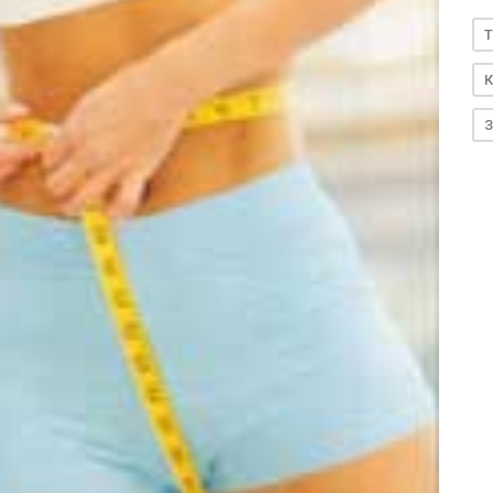
T
К
З