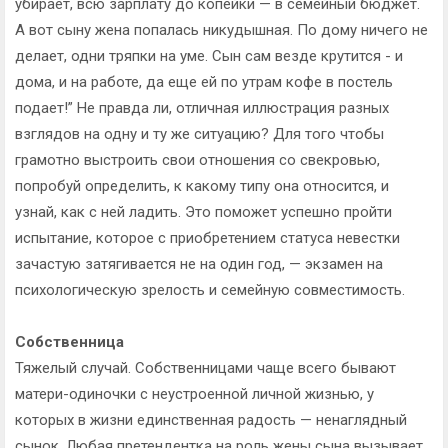
убирает, всю зарплату до копейки — в семейный бюджет.
А вот сыну жена попалась никудышная. По дому ничего не
делает, одни тряпки на уме. Сын сам везде крутится - и
дома, и на работе, да еще ей по утрам кофе в постель
подает!” Не правда ли, отличная иллюстрация разных
взглядов на одну и ту же ситуацию? Для того чтобы
грамотно выстроить свои отношения со свекровью,
попробуй определить, к какому типу она относится, и
узнай, как с ней ладить. Это поможет успешно пройти
испытание, которое с приобретением статуса невестки
зачастую затягивается не на один год, — экзамен на
психологическую зрелость и семейную совместимость.
Собственница
Тяжелый случай. Собственницами чаще всего бывают
матери-одиночки с неустроенной личной жизнью, у
которых в жизни единственная радость — ненаглядный
сынок. Любая претендентка на роль жены сына вызывает