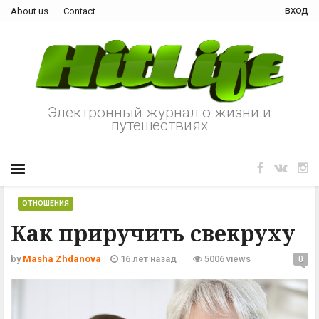
вход
About us
Contact
Электронный журнал о жизни и
путешествиях
ОТНОШЕНИЯ
Как приручить свекруху
by
Masha Zhdanova
16 лет назад
5006 views
0