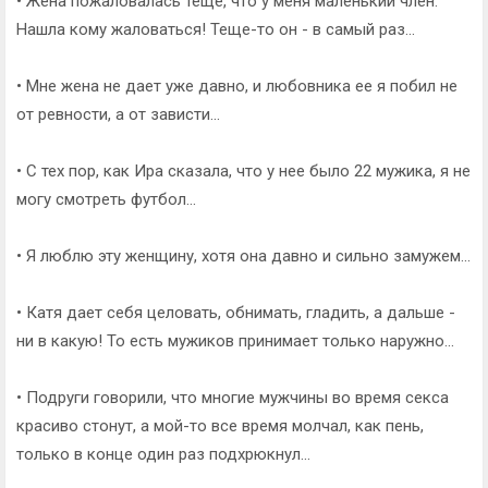
• Жена пожаловалась теще, что у меня маленький член.
Нашла кому жаловаться! Теще-то он - в самый раз...
• Мне жена не дает уже давно, и любовника ее я побил не
от ревности, а от зависти...
• С тех пор, как Ира сказала, что у нее было 22 мужика, я не
могу смотреть футбол...
• Я люблю эту женщину, хотя она давно и сильно замужем...
• Катя дает себя целовать, обнимать, гладить, а дальше -
ни в какую! То есть мужиков принимает только наружно...
• Подруги говорили, что многие мужчины во время секса
красиво стонут, а мой-то все время молчал, как пень,
только в конце один раз подхрюкнул...