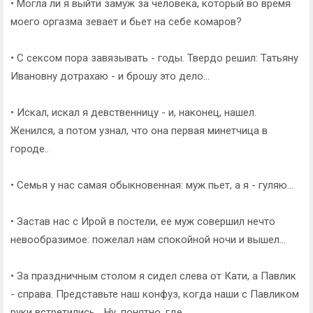
• Могла ли я выйти замуж за человека, который во время
моего оргазма зевает и бьет на себе комаров?
• С сексом пора завязывать - годы. Твердо решил: Татьяну
Ивановну дотрахаю - и брошу это дело...
• Искал, искал я девственницу - и, наконец, нашел.
Женился, а потом узнал, что она первая минетчица в
городе..
• Семья у нас самая обыкновенная: муж пьет, а я - гуляю...
• Застав нас с Ирой в постели, ее муж совершил нечто
невообразимое: пожелал нам спокойной ночи и вышел...
• За праздничным столом я сидел слева от Кати, а Павлик
- справа. Представьте наш конфуз, когда наши с Павликом
руки встретились... Ну, понятно, где...