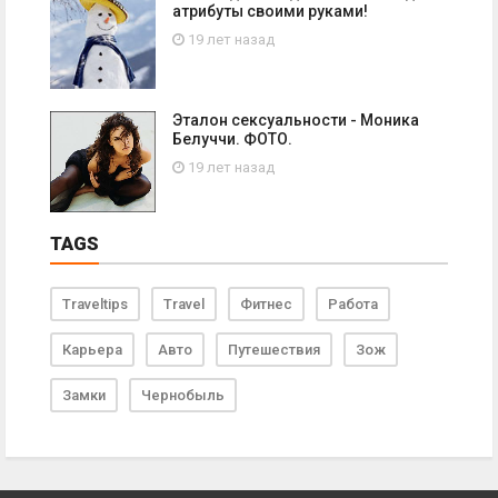
атрибуты своими руками!
19 лет назад
Эталон сексуальности - Моника
Белуччи. ФОТО.
19 лет назад
TAGS
Traveltips
Travel
Фитнес
Работа
Карьера
Авто
Путешествия
Зож
Замки
Чернобыль