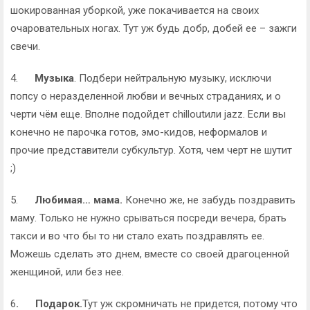
шокированная уборкой, уже покачивается на своих
очаровательных ногах. Тут уж будь добр, добей ее – зажги
свечи.
4.
Музыка
. Подбери нейтральную музыку, исключи
попсу о неразделенной любви и вечных страданиях, и о
черти чём еще. Вполне подойдет chilloutили jazz. Если вы
конечно не парочка готов, эмо-кидов, неформалов и
прочие представители субкультур. Хотя, чем черт не шутит
;)
5.
Любимая… мама.
Конечно же, не забудь поздравить
маму. Только не нужно срываться посреди вечера, брать
такси и во что бы то ни стало ехать поздравлять ее.
Можешь сделать это днем, вместе со своей драгоценной
женщиной, или без нее.
6
.
Подарок.
Тут уж скромничать не придется, потому что