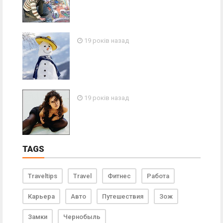
19 років назад
19 років назад
TAGS
Traveltips
Travel
Фитнес
Работа
Карьера
Авто
Путешествия
Зож
Замки
Чернобыль